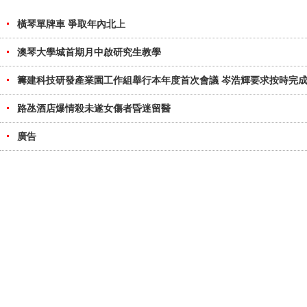
橫琴單牌車 爭取年內北上
澳琴大學城首期月中啟研究生教學
籌建科技研發產業園工作組舉行本年度首次會議 岑浩輝要求按時完
路氹酒店爆情殺未遂女傷者昏迷留醫
廣告