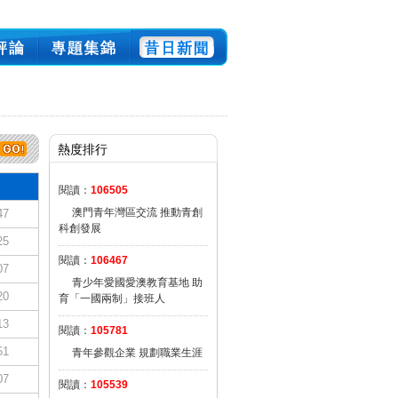
熱度排行
閱讀：
106505
澳門青年灣區交流 推動青創
47
科創發展
25
閱讀：
106467
07
青少年愛國愛澳教育基地 助
20
育「一國兩制」接班人
13
閱讀：
105781
51
青年參觀企業 規劃職業生涯
07
閱讀：
105539