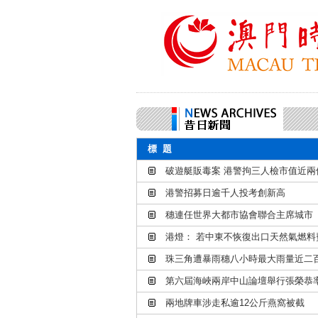
標 題
破遊艇販毒案 港警拘三人檢市值近兩
港警招募日逾千人投考創新高
穗連任世界大都市協會聯合主席城市
港燈： 若中東不恢復出口天然氣燃料
珠三角遭暴雨穗八小時最大雨量近二
第六屆海峽兩岸中山論壇舉行張榮恭
兩地牌車涉走私逾12公斤燕窩被截