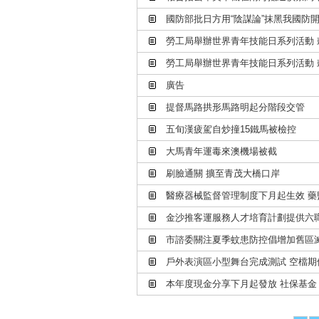
國防部批日方用“陰謀論”抹黑我國防
勞工局舉辦世界青年技能日系列活動
勞工局舉辦世界青年技能日系列活動
廣告
提督馬路拱形馬路明起分階段交管
五旬漢疲駕自炒撞15鐵馬被檢控
大馬青年運毒來澳機場被截
刷臉通關 擴至青茂大橋口岸
醫療器械監督管理制度下月起生效 藥
金沙推客運服務人才培育計劃提供六
市諮委關注夏季蚊患防控倡增加舊區
戶外表演區小型舞台完成測試 空檔
本年度現金分享下月起發放 社保基金