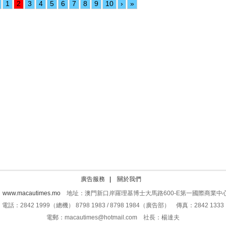
1
2
3
4
5
6
7
8
9
10
›
»
廣告服務
|
關於我們
：
www.macautimes.mo
地址：澳門新口岸羅理基博士大馬路600-E第一國際商業中心
電話：2842 1999（總機） 8798 1983 / 8798 1984（廣告部） 傳真：2842 1333
電郵：macautimes@hotmail.com 社長：楊達夫