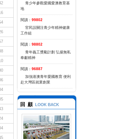
42
青少年參觀愛國愛澳教育基
地
16
閱讀：
99802
54
官民設關注青少年精神健康
26
工作組
57
閱讀：
98802
38
青年義工獎勵計劃 弘揚無私
奉獻精神
10
閱讀：
96887
30
加強港澳青年愛國教育 便利
06
赴大灣區就業創業
04
05
回 顧
LOOK BACK
43
24
04
45