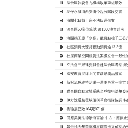
深合區執委會九機構改革重組增效
氹仔永誠街西安街今起分階段交管
海關七日截十宗不法販運個案
深合區50崗位筆試 逾1300澳青赴考
海關搗工廈「水客」散貨點檢千三公
社區消費大獎賞聯動消費逾13.3億
社屋商業空間租賃法案獲立會一般性
立法會三跟進委員會赴深合區考察 
國安教育展線上問答啟動獎品豐富
新冠流感維持活躍一週兩危重一病亡
聯合國自動駕駛系統全球技術法規發
伊方說通航霍峽須與革命衛隊協調 特
委強震已致164死971傷
回應美英法德涉海言論 中方：應停止
報告指去年美軍機在南海抵近偵察約