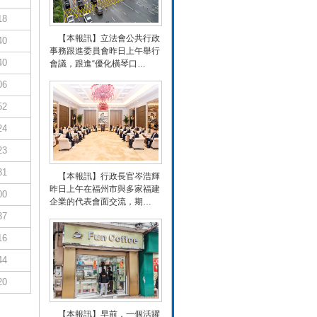
18
【本報訊】立法會公共行政
40
事務跟進委員會昨日上午舉行
40
會議，跟進“優化橫琴口…
06
52
24
23
31
【本報訊】行政長官岑浩輝
昨日上午在福州市與多家福建
00
企業的代表會面交流，期…
37
16
44
20
【本報訊】早前，一個活躍