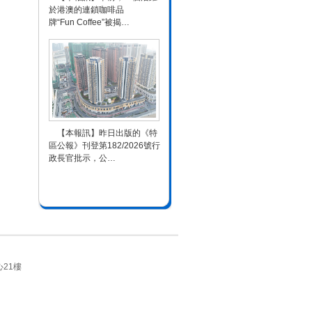
於港澳的連鎖咖啡品
牌“Fun Coffee”被揭…
【本報訊】昨日出版的《特
區公報》刊登第182/2026號行
政長官批示，公…
21樓