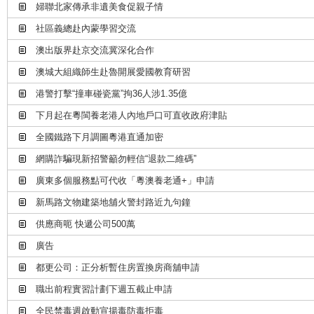
婦聯北家傳承非遺美食促親子情
社區義總赴內蒙學習交流
澳出版界赴京交流冀深化合作
澳城大組織師生赴魯開展愛國教育研習
港警打擊“撞車碰瓷黨”拘36人涉1.35億
下月起在粵閩養老港人內地戶口可直收政府津貼
全國鐵路下月調圖粵港直通加密
網購詐騙現新招警籲勿輕信“退款二維碼”
廣東多個服務點可代收「粵澳養老通+」申請
新馬路文物建築地舖火警封路近九句鐘
供應商呃 快遞公司500萬
廣告
都更公司：正分析暫住房置換房商舖申請
職出前程實習計劃下週五截止申請
全民禁毒週啟動宣揚毒防毒拒毒