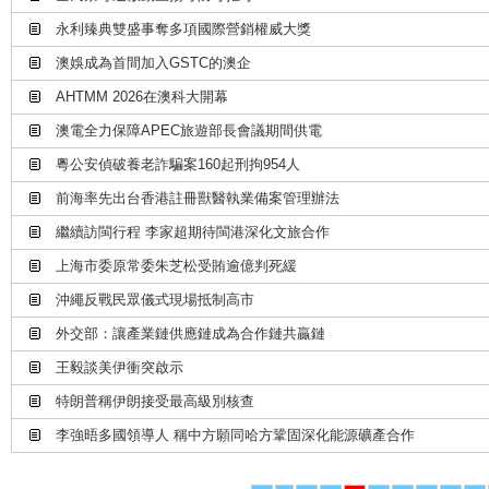
永利臻典雙盛事奪多項國際營銷權威大獎
澳娛成為首間加入GSTC的澳企
AHTMM 2026在澳科大開幕
澳電全力保障APEC旅遊部長會議期間供電
粵公安偵破養老詐騙案160起刑拘954人
前海率先出台香港註冊獸醫執業備案管理辦法
繼續訪閩行程 李家超期待閩港深化文旅合作
上海市委原常委朱芝松受賄逾億判死緩
沖繩反戰民眾儀式現場抵制高市
外交部：讓產業鏈供應鏈成為合作鏈共贏鏈
王毅談美伊衝突啟示
特朗普稱伊朗接受最高級別核查
李強晤多國領導人 稱中方願同哈方鞏固深化能源礦產合作