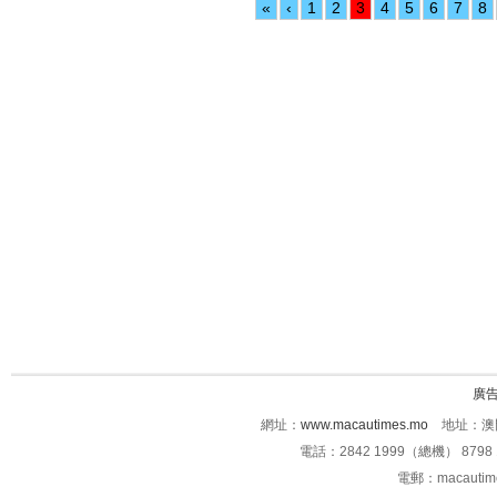
«
‹
1
2
3
4
5
6
7
8
廣
網址：
www.macautimes.mo
地址：澳門
電話：2842 1999（總機） 8798 
電郵：macauti