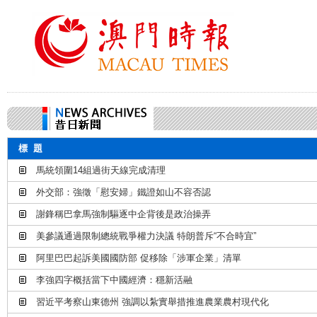
標 題
馬統領圍14組過街天線完成清理
外交部：強徵「慰安婦」鐵證如山不容否認
謝鋒稱巴拿馬強制驅逐中企背後是政治操弄
美參議通過限制總統戰爭權力決議 特朗普斥“不合時宜”
阿里巴巴起訴美國國防部 促移除「涉軍企業」清單
李強四字概括當下中國經濟：穩新活融
習近平考察山東德州 強調以紮實舉措推進農業農村現代化