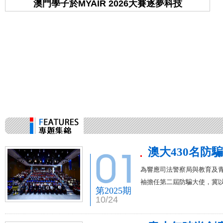
澳門學子於MYAIR 2026大賽逐夢科技
學
澳大430名防
為響應司法警察局與教育及青
袖擔任第二屆防騙大使，冀
第2025期
10/24