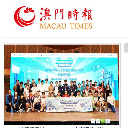
1
2
3
4