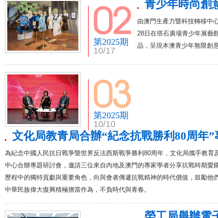
青少年時尚創
由澳門生產力暨科技轉移中心
28日在塔石廣場青少年展藝
第2025期
品，呈現本澳青少年無限創
10/17
第2025期
10/10
文化局教青局合辦“紀念抗戰勝利80周年”
為紀念中國人民抗日戰爭暨世界反法西斯戰爭勝利80周年，文化局攜手教育及
中心合辦專題研討會，邀請三位來自內地及澳門的專家學者分享抗戰時期愛
歷程中的獨特貢獻與重要角色，向與會者傳遞抗戰精神的時代價值，鼓勵他
中華民族偉大復興積極擔當作為，不負時代與青春。
勞工局舉辦電