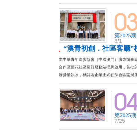
第2025期
8/1
“澳青初創．社區客廳”
由中華青年進步協會（中國澳門）廣東辦事處負
合作區蓮花社區黨群服務站揭牌啟用，首批2
發營業執照，標誌著企業正式在深合區開展
第2025期
7/25