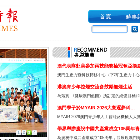
澳代表隊赴美參加兩技能賽掄冠奪亞揚
澳門生產力暨科技轉移中心（下稱“生產力中心
港澳青少年控煙交流會鼓勵無煙生活
為落實 《健康澳門藍圖》所訂定的總體目標和
澳門學子於MYAIR 2026大賽逐夢科…
MYAIR 2026澳門青少年人工智能及機械人
學界舉辦慶祝中國共產黨成立105周年
1
2
3
4
為慶祝中國共產黨成立105周年，並展現澳門