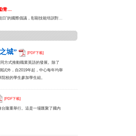
年青春歌會 凝
勵青…
情
技能日”的國際倡議，彰顯技能培訓對…
之城”
[PDF下載]
不同方式推動職業英語的發展。除了
試外，自2019年起，中心每年均舉
專院校的學生參加學生組。
[PDF下載]
舞台隆重舉行。這是一場匯聚了國內