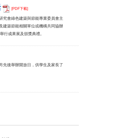
活
[PDF下載]
研究會綠色建築與節能專業委員會主
及建築節能相關單位或機構共同協辦
廳舉行成果展及頒獎典禮。
月先後舉辦開放日，供學生及家長了