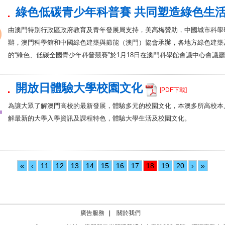
綠色低碳青少年科普賽 共同塑造綠色生
由澳門特別行政區政府教育及青年發展局支持，美高梅贊助，中國城市科學
辦，澳門科學館和中國綠色建築與節能（澳門）協會承辦，各地方綠色建築
的“綠色、低碳全國青少年科普競賽”於1月18日在澳門科學館會議中心會議
開放日體驗大學校園文化
[PDF下載]
為讓大眾了解澳門高校的最新發展，體驗多元的校園文化，本澳多所高校本
解最新的大學入學資訊及課程特色，體驗大學生活及校園文化。
«
‹
11
12
13
14
15
16
17
18
19
20
›
»
廣告服務
|
關於我們