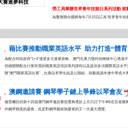
6大賽逐夢科技
學界舉辦慶祝中國共產黨成立105周
勞工局舉辦世界青年技能日系列活動 鼓
聚青春力量 以藝傳承愛國
為響應聯合國將每年7月15日訂為“世界青年
藉比賽推動職業英語水平 助力打造“體育
為配合特區政府“1+4”適度多元發展策略，澳門生產力暨科技轉移中心透過
持續開辦配合行業所需的職業英語培訓系列課程以及提供多項國際英語水平測
辦“澳門職業英語比賽”，比賽設有學生組及公開組，鼓勵就讀本澳中學或大
澳鋼邀請賽 鋼琴學子鍵上爭鋒以琴會友
備受矚目的第十四屆澳門鋼琴邀請賽頒獎典禮於上月21日下午4時在百老匯
外鋼琴精英的盛會，也是對鋼琴藝術熱愛者的又一次盛大禮贊。