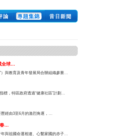
威全球…
”）與教育及青年發展局合辦組織參賽…
指標，特區政府透過“健康社區”計劃…
大賽歷經由3至6月的激烈角逐，…
青春…
青年與祖國命運相連、心繫家國的赤子…