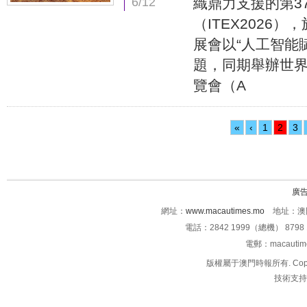
6/12
織鼎力支援的第3
（ITEX2026
展會以“人工智能
題，同期舉辦世界
覽會（A
«
‹
1
2
3
廣
網址：
www.macautimes.mo
地址：澳門
電話：2842 1999（總機） 8798 
電郵：macauti
版權屬于澳門時報所有. Copyright 
技術支持