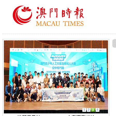
1
2
3
4