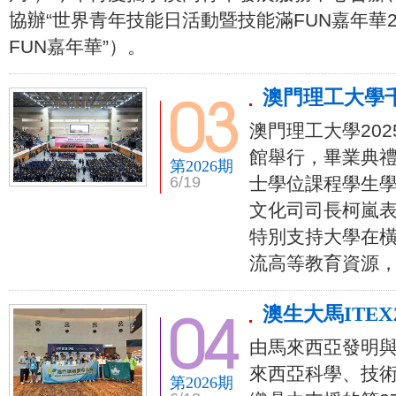
協辦“世界青年技能日活動暨技能滿FUN嘉年華20
FUN嘉年華”）。
澳門理工大學
澳門理工大學202
館舉行，畢業典禮
第2026期
6/19
士學位課程學生
文化司司長柯嵐
特別支持大學在
流高等教育資源
澳生大馬ITE
由馬來西亞發明與設計
來西亞科學、技
第2026期