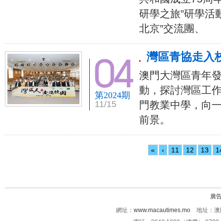
研學之旅”研學活
北京”交流團、
灣區青協走入
澳門大灣區青年發
動，探討灣區工
第2024期
11/15
門教業中學，向
前景。
«
‹
11
12
13
1
廣
網址：
www.macautimes.mo
地址：澳門