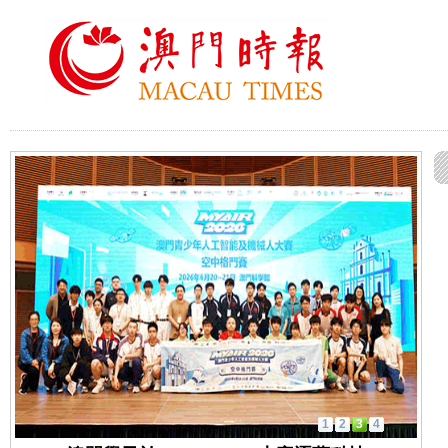
1
2
3
4