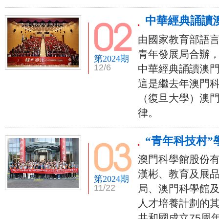
中華經典誦讀
由國家教育部語
青年發展局合辦，
第2024期
12/6
中華經典誦讀澳門
這是繼去年澳門科
（復旦大學）澳門
律。
“青年科技村”
澳門科學館股份
漢彬、教育及展品
第2024期
11/22
局、澳門科學館及
人才培養計劃的其
共和國成立75周