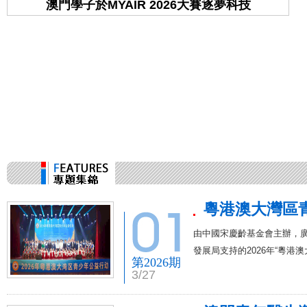
澳門學子於MYAIR 2026大賽逐夢科技
學
粵港澳大灣區
由中國宋慶齡基金會主辦，
發展局支持的2026年“粵港
第2026期
3/27