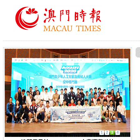
1
2
3
4