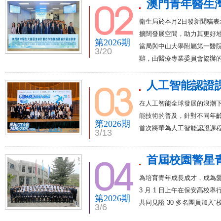
澳門青年醫生
衛生局於本月2日發新聞稿
擴闊發展空間，助力其更好地
第2026期
當局與中山大學附屬第一醫
3/20
辦，由醫療專業委員會協辦
人工智能認證
在人工智能全球發展的浪潮
能技術的普及，針對不同年
第2026期
首次將華為人工智能認證課
3/13
首屆校園警星
為培育青年成長成才，成為愛
3 月 1 日上午在保安高
第2026期
共同見證 30 多名團員加入“
3/6