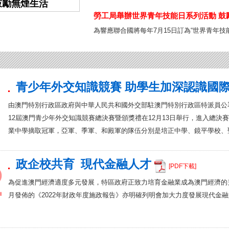
26大賽逐夢科技
學界舉辦慶祝中國共產黨成立105周
勞工局舉辦世界青年技能日系列活動 鼓
聚青春力量 以藝傳承愛
為響應聯合國將每年7月15日訂為“世界青年
青少年外交知識競賽 助學生加深認識國
由澳門特別行政區政府與中華人民共和國外交部駐澳門特別行政區特派員公
12屆澳門青少年外交知識競賽總決賽暨頒獎禮在12月13日舉行，進入總決
業中學摘取冠軍，亞軍、季軍、和殿軍的隊伍分別是培正中學、鏡平學校、聖
政企校共育 現代金融人才
[PDF下載]
為促進澳門經濟適度多元發展，特區政府正致力培育金融業成為澳門經濟的
月發佈的《2022年財政年度施政報告》亦明確列明會加大力度發展現代金