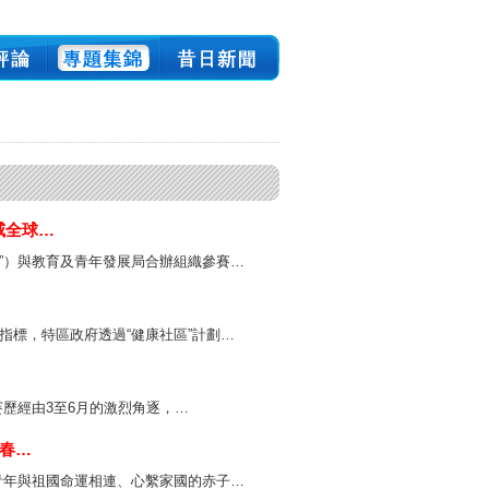
威全球…
”）與教育及青年發展局合辦組織參賽…
指標，特區政府透過“健康社區”計劃…
大賽歷經由3至6月的激烈角逐，…
青春…
青年與祖國命運相連、心繫家國的赤子…