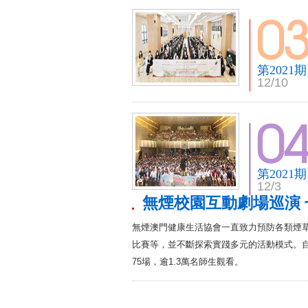
第2021期
12/10
第2021期
12/3
無煙校園互動劇場巡演 
無煙澳門健康生活協會一直致力預防各類煙
比賽等，並不斷探索實踐多元的活動模式。自
75場，逾1.3萬名師生觀看。