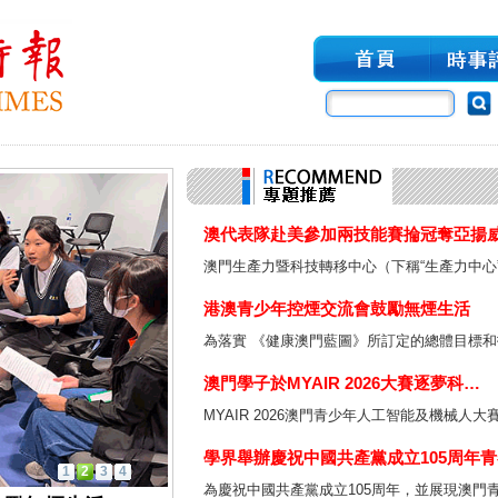
澳代表隊赴美參加兩技能賽掄冠奪亞揚
澳門生產力暨科技轉移中心（下稱“生產力中心
港澳青少年控煙交流會鼓勵無煙生活
為落實 《健康澳門藍圖》所訂定的總體目標和
澳門學子於MYAIR 2026大賽逐夢科…
MYAIR 2026澳門青少年人工智能及機械人
學界舉辦慶祝中國共產黨成立105周年
1
2
3
4
為慶祝中國共產黨成立105周年，並展現澳門