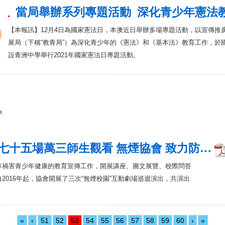
當局舉辦系列專題活動 深化青少年憲法
【本報訊】12月4日為國家憲法日，本澳近日舉辦多場專題活動，以宣傳推
展局（下稱“教青局”）為深化青少年的《憲法》和《基本法》教育工作，於
設青洲中學舉行2021年國家憲法日專題活動。
七十五場萬三師生觀看 無煙協會 致力防…
草禍害青少年健康的教育宣傳工作，開展講座、圖文展覽、校際問答
2016年起，協會開展了三次“無煙校園”互動劇場巡迴演出，共演出
«
‹
51
52
53
54
55
56
57
58
59
60
›
»