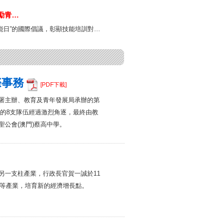
年青春歌會 凝
勵青…
國情
技能日”的國際倡議，彰顯技能培訓對…
際事務
[PDF下載]
署主辦、教育及青年發展局承辦的第
賽的8支隊伍經過激烈角逐，最終由教
公會(澳門)蔡高中學。
另一支柱產業，行政長官賀一誠於11
融等產業，培育新的經濟增長點。