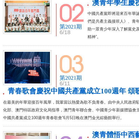
澳青年學生慶
中國共產黨即將迎來百年華
們是共產主義接班人》、青
第2021期
助一眾青少年深入了解黨史
6/18
精神”。
第2021期
6/11
青春歌會慶祝中國共產黨成立100週年 頌
在最美的年華迎接百年風華，我輩當以熱愛為歌不負青春。由中央人民政府
化部、澳門特區政府文化局指導，澳門青年聯合會、中國青少年新媒體協會主
中國共產黨成立100週年青春歌會”6月5日晚在澳門金光綜藝館舉行。
澳青體悟中西