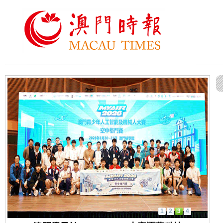
1
2
3
4