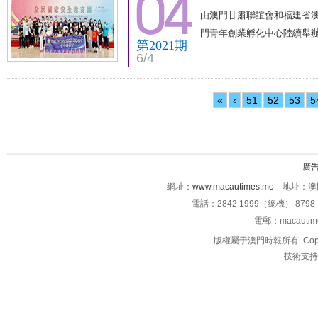
由澳門甘肅聯誼會和福建省澳
門青年創業孵化中心陸續舉
第2021期
6/4
«
‹
51
52
53
5
廣
網址：
www.macautimes.mo
地址：澳門
電話：2842 1999（總機） 8798 
電郵：macauti
版權屬于澳門時報所有. Copyright 
技術支持