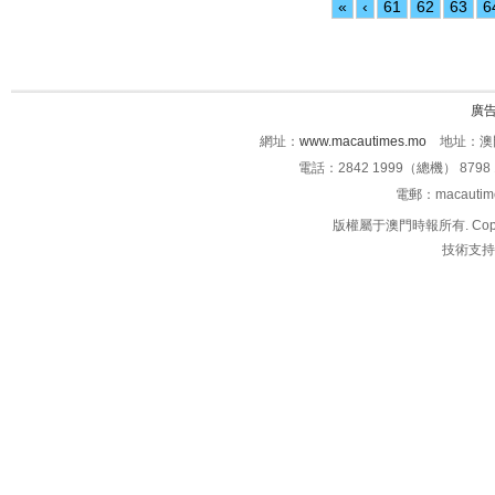
«
‹
61
62
63
6
廣
網址：
www.macautimes.mo
地址：澳門
電話：2842 1999（總機） 8798 
電郵：macauti
版權屬于澳門時報所有. Copyright 
技術支持