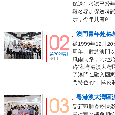
保送生考試已於年
報名參加保送考
示，今年共有9
澳門青年赴穗
從1999年12月
周年。對於澳門以
第2020期
6/19
風雨同路，兩地始
路”和粵港澳大灣
了澳門在融入國
門特色的“一國兩
粵港澳大灣區澳
受新冠肺炎疫情
尋找實習機會相