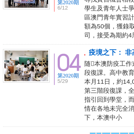
第2020期
6/12
學生及青年人士爭
區澳門青年實習計
額為50個，獲錄
司，接受為期約4
疫境之下： 
随本澳防疫工作
段復課。高中教育
第2020期
5/29
本月11日，約14
第三階段復課，全
指引回到學堂，而
情在各地未完全
下，本澳中小