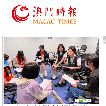
1
2
3
4