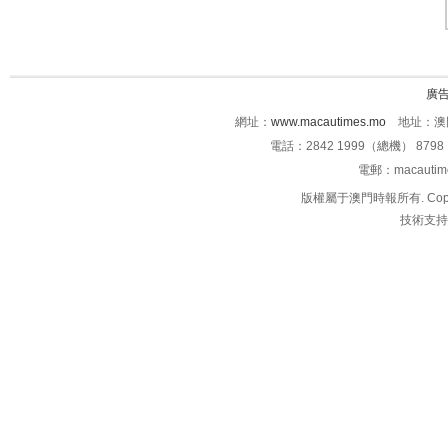
廣
網址：
www.macautimes.mo
地址：澳門
電話：2842 1999（總機） 8798 
電郵：macauti
版權屬于澳門時報所有. Copyright 
技術支持