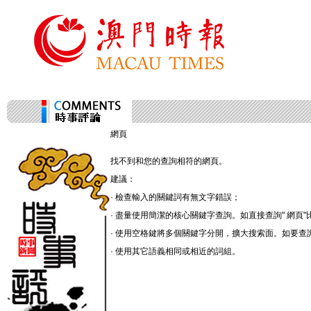
網頁
找不到和您的
查詢相符的網頁。
建議：
· 檢查輸入的關鍵詞有無文字錯誤；
· 盡量使用簡潔的核心關鍵字查詢。如直接查詢" 網頁"
· 使用空格鍵將多個關鍵字分開，擴大搜索面。如要查詢
· 使用其它語義相同或相近的詞組。