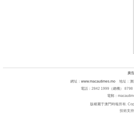
廣
網址：
www.macautimes.mo
地址：澳門
電話：2842 1999（總機） 8798 
電郵：macauti
版權屬于澳門時報所有. Copyright 
技術支持