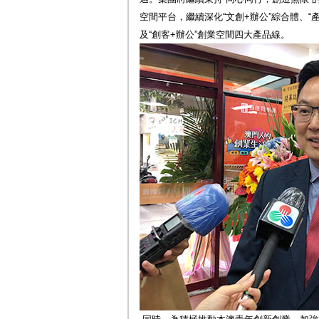
空間平台，繼續深化“文創+辦公”綜合體、“產
及“創客+辦公”創業空間四大產品線。