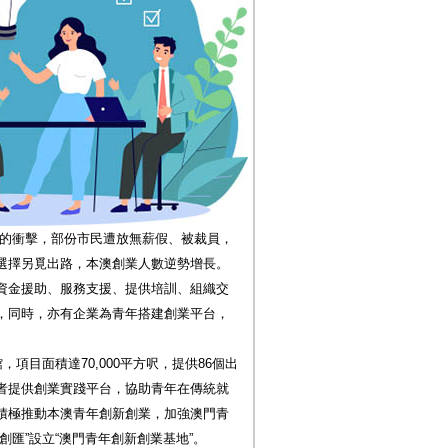
的衝擊，部份市民遭放無薪假、被裁員，
選擇另覓出路，本澳創業人數逆勢增長。
資金援助、服務支援、提供培訓、組織交
，同時，亦有企業為青年搭建創業平台，
項目面積達70,000平方呎，提供86個出
者提供創業實踐平台，協助青年在傳統就
積極推動本澳青年創新創業，加強澳門青
創匯”設立“澳門青年創新創業基地”。