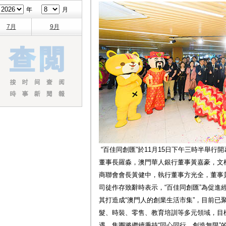
年
月
7月
9月
“百佳同創匯”於11月15日下午三時半舉
董事長羅淼，澳門華人銀行董事黃嘉豪，文
商聯會會長黃健中，執行董事方光全，董事
司徒作存致辭時表示，“百佳同創匯”為促進
其打造成“澳門人的創業生活市集”，目前已
髮、時裝、零售、教育培訓等多元領域，目
遇。集團將繼續秉持“同心同行，創造無限”