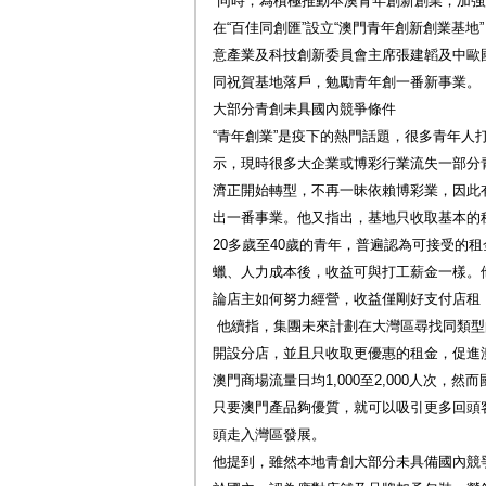
同時，為積極推動本澳青年創新創業，加強
在“百佳同創匯”設立“澳門青年創新創業基
意產業及科技創新委員會主席張建韜及中歐
同祝賀基地落戶，勉勵青年創一番新事業。
大部分青創未具國內競爭條件
“青年創業”是疫下的熱門話題，很多青年人
示，現時很多大企業或博彩行業流失一部分
濟正開始轉型，不再一昧依賴博彩業，因此
出一番事業。他又指出，基地只收取基本的
20多歲至40歲的青年，普遍認為可接受的
蠟、人力成本後，收益可與打工薪金一樣。
論店主如何努力經營，收益僅剛好支付店租
他續指，集團未來計劃在大灣區尋找同類型
開設分店，並且只收取更優惠的租金，促進
澳門商場流量日均1,000至2,000人次，
只要澳門產品夠優質，就可以吸引更多回頭
頭走入灣區發展。
他提到，雖然本地青創大部分未具備國內競