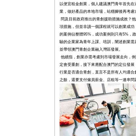
以便宜租金創業，個人建議澳門青年首先在
業，做好產品的本地市場，站穩腳後再考慮
問及目前政府推出的青創援助措施成效？他
項措施，但並非讀一個課程就可以創業成功
的案例佔整體95%，成功案例則只有5%，
驗的企業家為青年上課、培訓，闡述創業需
並帶領澳門青創企業融入灣區發展。
他續指，創業亦需考慮到市場發展走向，例
定會受重創，接下來應配合澳門的定位發展
行業是否適合青創，直言不是所有人均適合
之餘，還要支付僱員薪金、店租等一連串問