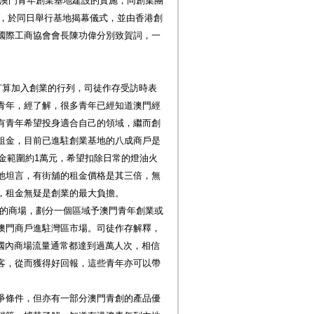
澳門青年創業基地建設的實施，同創集團
地”，於同日舉行基地揭幕儀式，並由香港創
國際工商協會會長陳功偉分別致賀詞，一
打算加入創業的行列，司徒作存受訪時表
青年，經了解，很多青年已經知道澳門經
有青年希望投身適合自己的領域，繼而創
租金，目前已進駐創業基地的八成商戶是
租金範圍約1萬元，希望扣除日常的燈油火
他坦言，有街舖的租金價格是其三倍，無
，租金無疑是創業的最大負擔。
的商場，劃分一個區域予澳門青年創業或
澳門商戶進駐灣區市場。司徒作存解釋，
然而國內商場流量通常都達到過萬人次，相信
客，從而獲得好回報，這些青年亦可以帶
爭條件，但亦有一部分澳門青創的產品優