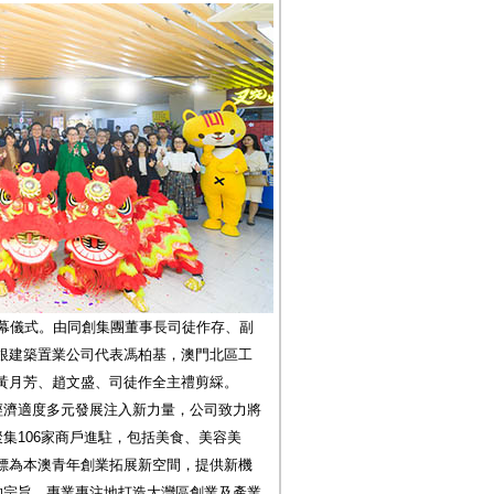
行開幕儀式。由同創集團董事長司徒作存、副
根建築置業公司代表馮柏基，澳門北區工
黃月芳、趙文盛、司徒作全主禮剪綵。
經濟適度多元發展注入新力量，公司致力將
聚集106家商戶進駐，包括美食、美容美
標為本澳青年創業拓展新空間，提供新機
的宗旨，專業專注地打造大灣區創業及產業