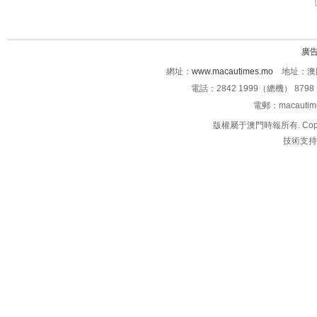
廣
網址：
www.macautimes.mo
地址：澳門
電話：2842 1999（總機） 8798 
電郵：macauti
版權屬于澳門時報所有. Copyright 
技術支持