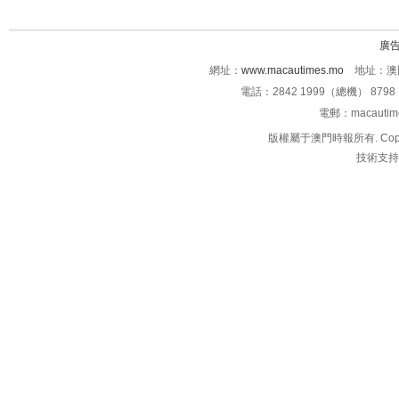
廣
網址：
www.macautimes.mo
地址：澳門
電話：2842 1999（總機） 8798 
電郵：macauti
版權屬于澳門時報所有. Copyright 
技術支持