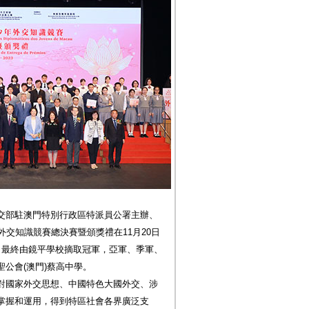
交部駐澳門特別行政區特派員公署主辦、
外交知識競賽總決賽暨頒獎禮在11月20日
，最終由鏡平學校摘取冠軍，亞軍、季軍、
公會(澳門)蔡高中學。
對國家外交思想、中國特色大國外交、涉
掌握和運用，得到特區社會各界廣泛支