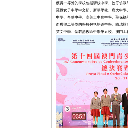
獲得一等獎的學校包括勞校中學、氹仔坊眾
羅撒女子中學中文部、新華學校、廣大中學
中學、粵華中學、高美士中葡中學、聖保祿
而獲得二等獎的學校包括培道中學、陳瑞祺
英文中學、聖若瑟教區中學第五校、澳門工