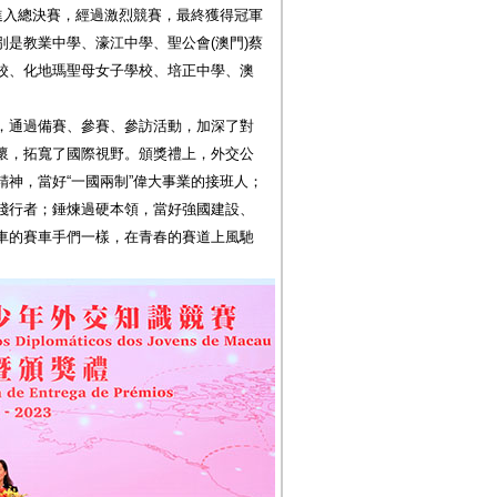
進入總決賽，經過激烈競賽，最終獲得冠軍
是教業中學、濠江中學、聖公會(澳門)蔡
校、化地瑪聖母女子學校、培正中學、澳
，通過備賽、參賽、參訪活動，加深了對
懷，拓寬了國際視野。頒獎禮上，外交公
神，當好“一國兩制”偉大事業的接班人；
踐行者；錘煉過硬本領，當好強國建設、
車的賽車手們一樣，在青春的賽道上風馳