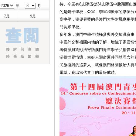
持。今屆有8支隊伍從34支隊伍中脫穎而出
年
月
的是鏡平學校，亞軍、季軍和殿軍的隊伍分別
7月
9月
高中學，獲優異獎的是澳門大學附屬應用學
門坊眾學校。
多年來，澳門中學生積極參與外交知識賽事
中國外交和祖國內地的了解，增強了家國情
署特派員劉顯法寄語澳門青年學子弘揚愛國精
涵養世界情懷，當好人類命運共同體理念的
民族復興的追夢人，就像澳門格蘭披治大賽
電掣，賽出當代青年的最好成績。