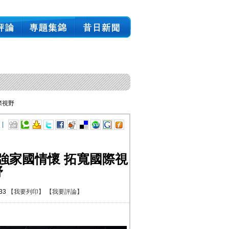
際視野
 |
強家國情懷 拓寬國際視
野
:33
【我要列印】
【我要評論】