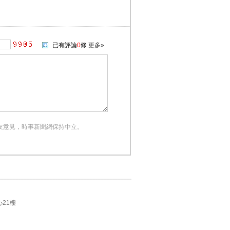
已有評論
0
條
更多»
友意見，時事新聞網保持中立。
21樓