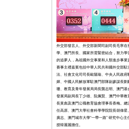
外交部發言人、外交部新聞司副司長毛寧在
學、澳門所長、國家所需緊密結合，努力學
的追夢人，為祖國外交事業和人類進步事業
賽事主禮嘉賓包括中華人民共和國外交部駐
法、社會文化司司長歐陽瑜、中央人民政府
嬋、中國人民解放軍駐澳門部隊副參謀長劉
珊、教育及青年發展局局長龔志明、澳門基
發展局副局長丁少雄、阮佩賢、澳門中華教
長黃彪及澳門公職教育協會理事長香梅。總
任高原、澳門大學社會科學學院院長胡偉星
廣志、澳門城市大學“一帶一路” 研究中心
授韓麗麗擔任。