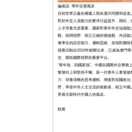
編者語: 學外交展風采
目前世界正處在構建人類命運共同體和促進
對於外交人員能力的要求日益提升，因此，
人才培養尤其重要。國家對青年外交知識能
觀、拓闊視野、樹立正確的價值觀、外語能
養學生的語言能力、邏輯思維、加強對國情
競賽活動自2010年創辦以來，已成為澳門
交、開拓國際視野的重要平台。
“青年強，則國家強”。中國在國際外交事務
奮發向上和堅持不懈。新一代青年人要發揚
力、培養清晰的思考邏輯、增進對祖國政治
野，爭當中外人文交流的推動者，樹立中國
界展示新時代中國人的風采。
秋實