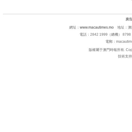
廣
網址：
www.macautimes.mo
地址：澳門
電話：2842 1999（總機） 8798 
電郵：macauti
版權屬于澳門時報所有. Copyright 
技術支持