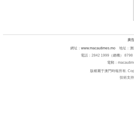
廣
網址：
www.macautimes.mo
地址：澳門
電話：2842 1999（總機） 8798 
電郵：macauti
版權屬于澳門時報所有. Copyright 
技術支持