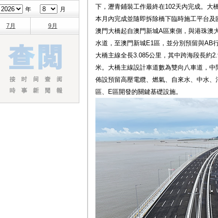
下，瀝青鋪裝工作最終在102天內完成。大
年
月
本月內完成並隨即拆除橋下臨時施工平台及
7月
9月
澳門大橋起自澳門新城A區東側，與港珠澳
水道，至澳門新城E1區，並分別預留與AB
大橋主線全長3.085公里，其中跨海段長約2
米。大橋主線設計車道數為雙向八車道，中
佈設預留高壓電纜、燃氣、自來水、中水、
區、E區開發的關鍵基礎設施。