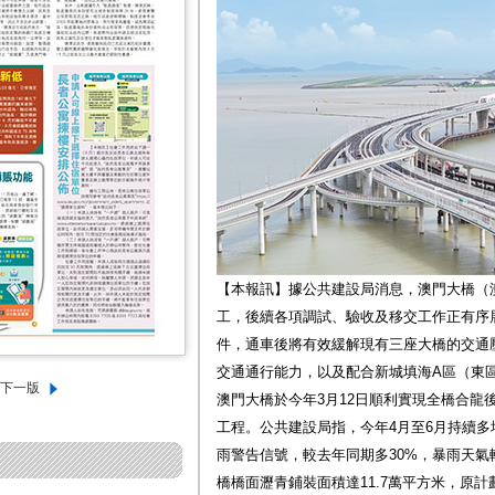
【本報訊】據公共建設局消息，澳門大橋（
工，後續各項調試、驗收及移交工作正有序
件，通車後將有效緩解現有三座大橋的交通
交通通行能力，以及配合新城填海A區（東區
澳門大橋於今年3月12日順利實現全橋合龍
工程。公共建設局指，今年4月至6月持續多場
雨警告信號，較去年同期多30%，暴雨天
橋橋面瀝青鋪裝面積達11.7萬平方米，原計