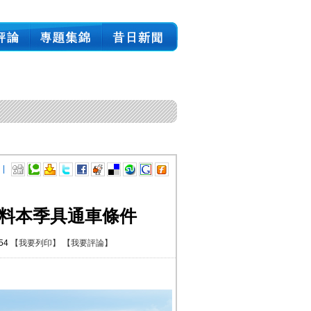
 |
 料本季具通車條件
:54
【我要列印】
【我要評論】