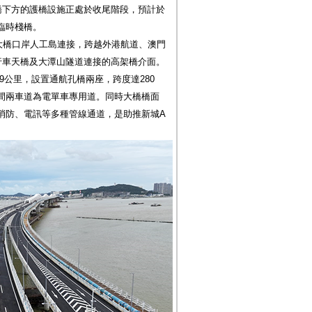
橋下方的護橋設施正處於收尾階段，預計於
臨時棧橋。
大橋口岸人工島連接，跨越外港航道、澳門
行車天橋及大潭山隧道連接的高架橋介面。
.9公里，設置通航孔橋兩座，跨度達280
間兩車道為電單車專用道。同時大橋橋面
消防、電訊等多種管線通道，是助推新城A