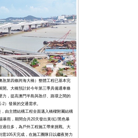
澳氹第四條跨海大橋）整體工程已基本完
展開。大橋預計於今年第三季具備通車條
壓力，提高澳門半島與氹仔、路環之間的
-2）發展的交通需求。
後，由主體結構工程全面邁入橋樑附屬結構
暴雨，期間合共20天發出黃/紅/黑色暴
氣較過往多，為戶外工程施工帶來挑戰。大
劃需105天完成，在施工團隊日以繼夜努力