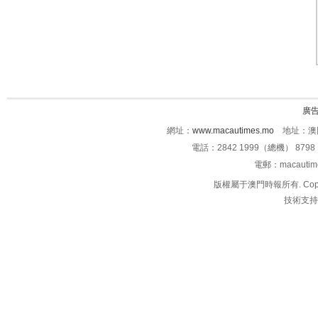
廣
網址：
www.macautimes.mo
地址：澳門
電話：2842 1999（總機） 8798 
電郵：macauti
版權屬于澳門時報所有. Copyright 
技術支持