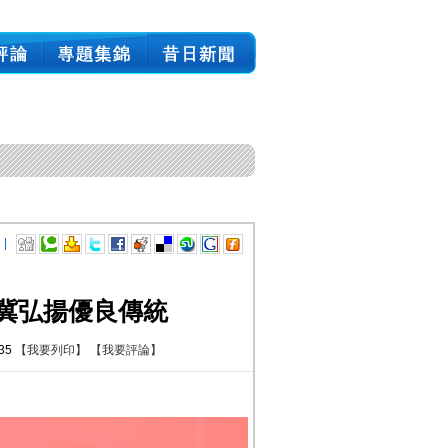
 |
冀弘揚優良傳統
:35
【我要列印】
【我要評論】