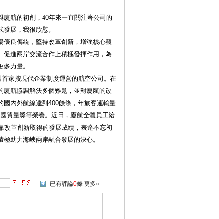
與廈航的初創，40年來一直關注著公司的
式發展，我很欣慰。
揚優良傳統，堅持改革創新，增強核心競
、促進兩岸交流合作上積極發揮作用，為
更多力量。
我國首家按現代企業制度運營的航空公司。在
的廈航協調解決多個難題，並對廈航的改
國內外航線達到400餘條，年旅客運輸量
、中國質量獎等榮譽。近日，廈航全體員工給
依靠改革創新取得的發展成績，表達不忘初
積極助力海峽兩岸融合發展的決心。
已有評論
0
條
更多»