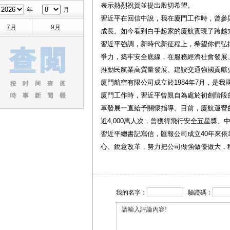
表示熱烈祝賀並提出殷切希望。
年
月
習近平在回信中說，我在廈門工作時，曾參
7月
9月
成長。如今看到白手起家的廈航實現了跨越
習近平強調，新時代新征程上，希望你們弘
爭力，築牢安全底線，在服務經濟社會發展
推動民航業高質量發展、建設交通強國貢獻
廈門航空有限公司成立於1984年7月，是
廈門工作時，習近平曾親自為處於初創階段
革發展一直給予關懷指導。目前，廈航運營的
近4,000萬人次，曾獲得飛行安全五星獎
習近平總書記寫信，匯報公司成立40年來
心、銳意改革，努力把公司做強做優做大，
我的名字：
驗證碼：