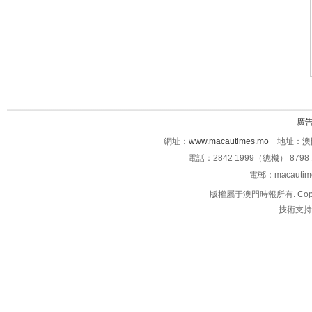
廣
網址：
www.macautimes.mo
地址：澳門
電話：2842 1999（總機） 8798 
電郵：macauti
版權屬于澳門時報所有. Copyright 
技術支持