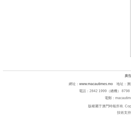
廣
網址：
www.macautimes.mo
地址：澳門
電話：2842 1999（總機） 8798 
電郵：macauti
版權屬于澳門時報所有. Copyright 
技術支持