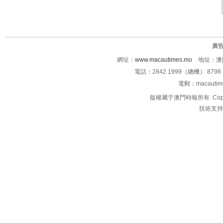
廣
網址：
www.macautimes.mo
地址：澳門
電話：2842 1999（總機） 8798 
電郵：macauti
版權屬于澳門時報所有. Copyright 
技術支持