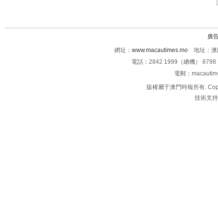
廣
網址：
www.macautimes.mo
地址：澳門
電話：2842 1999（總機） 8798 
電郵：macauti
版權屬于澳門時報所有. Copyright 
技術支持