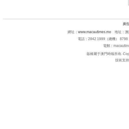
廣
網址：
www.macautimes.mo
地址：澳門
電話：2842 1999（總機） 8798 
電郵：macauti
版權屬于澳門時報所有. Copyright 
技術支持