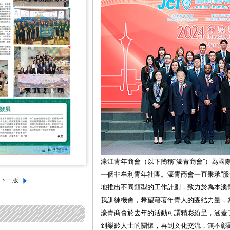
濠江青年商會（以下簡稱“濠青商會”）為國
一個非牟利青年社團。濠青商會一直秉承“服
地推出不同類型的工作計劃，致力於為本澳
我訓練機會，希望藉著年青人的團結力量，
濠青商會於去年的活動可謂精彩紛呈，涵蓋
到樂齡人士的關懷，再到文化交流，無不彰