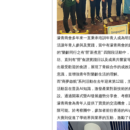
濠青商會多年來一直秉承培訓年青人成為明
活讓年青人參與及實踐，當中有濠青商會的
的“樂齡同行之有‘營’新煮意” 四階段活動
坊、直到有“營”食譜實踐日以及成果共響宴
出最受歡迎的食譜，展現了青銀合作的成效
意識，並增強青年對樂齡生活的理解。
而“商夢啟航”系列活動在去年迎來第12屆，主
活動旨在普及AI知識，激發產業對新技術
設。通過開幕式暨AI發展趨勢分享會、考察
濠青商會為青年人提供了寶貴的交流機會，
限可能。於考察團中，參加者前往香港的A
大賽則促進了學術界與業界的互動，激勵了