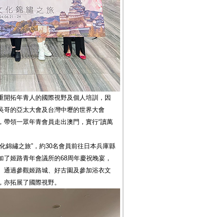
重開拓年青人的國際視野及個人培訓，因
吳哥的亞太大會及台灣中壢的世界大會
，帶領一眾年青會員走出澳門，實行“讀萬
文化錦繡之旅”，約30名會員前往日本兵庫縣
加了姬路青年會議所的68周年慶祝晚宴，
。通過參觀姬路城、好古園及參加浴衣文
，亦拓展了國際視野。