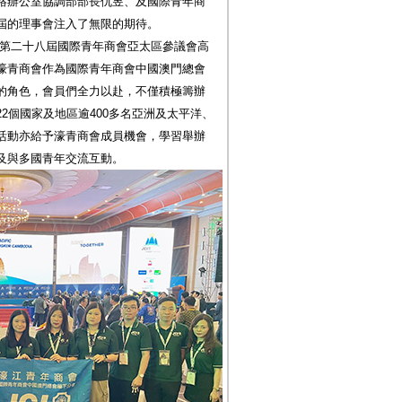
絡辦公室協調部部長仇昱、及國際青年商
屆的理事會注入了無限的期待。
“第二十八屆國際青年商會亞太區參議會高
行，濠青商會作為國際青年商會中國澳門總會
的角色，會員們全力以赴，不僅積極籌辦
2個國家及地區逾400多名亞洲及太平洋、
活動亦給予濠青商會成員機會，學習舉辦
及與多國青年交流互動。