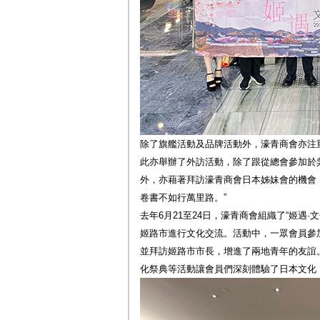
除了旗艦活動及品牌活動外，濠青商會亦注
此亦舉辦了外訪活動，除了跟從總會參加於
外，亦藉著拜訪濠青商會日本姊妹會的機會
卷書不如行萬里路。”
去年6月21至24日，濠青商會組織了“姬遇·
姬路市進行文化交流。活動中，一眾會員參
並拜訪姬路市市長，增進了兩地青年的友誼
化祭典等活動讓會員們深刻體驗了日本文化