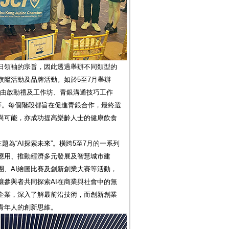
日領袖的宗旨，因此透過舉辦不同類型的
旗艦活動及品牌活動。如於5至7月舉辦
中，由啟動禮及工作坊、青銀溝通技巧工作
等。每個階段都旨在促進青銀合作，最終選
與可能，亦成功提高樂齡人士的健康飲食
題為“AI探索未來”。橫跨5至7月的一系列
的應用、推動經濟多元發展及智慧城市建
團、AI繪圖比賽及創新創業大賽等活動，
讓參與者共同探索AI在商業與社會中的無
I企業，深入了解最前沿技術，而創新創業
青年人的創新思維。