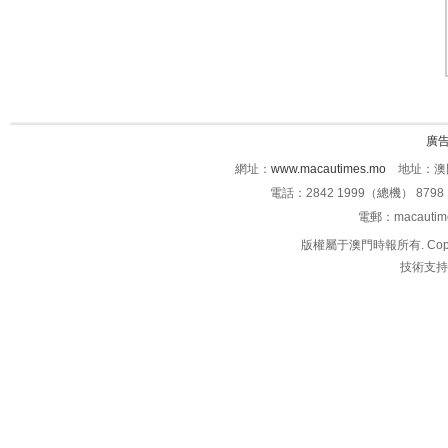
廣
網址：
www.macautimes.mo
地址：澳門
電話：2842 1999（總機） 8798 
電郵：macauti
版權屬于澳門時報所有. Copyright 
技術支持