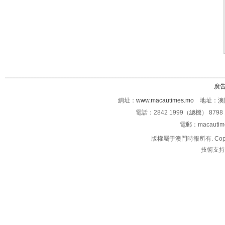
廣
網址：
www.macautimes.mo
地址：澳門
電話：2842 1999（總機） 8798 
電郵：macauti
版權屬于澳門時報所有. Copyright 
技術支持