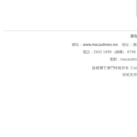
廣
網址：
www.macautimes.mo
地址：澳門
電話：2842 1999（總機） 8798 
電郵：macauti
版權屬于澳門時報所有. Copyright 
技術支持