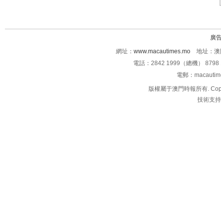
廣
網址：
www.macautimes.mo
地址：澳門
電話：2842 1999（總機） 8798 
電郵：macauti
版權屬于澳門時報所有. Copyright 
技術支持