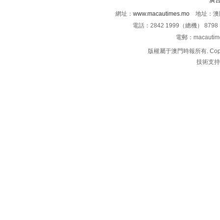
廣
網址：
www.macautimes.mo
地址：澳門
電話：2842 1999（總機） 8798 
電郵：macauti
版權屬于澳門時報所有. Copyright 
技術支持