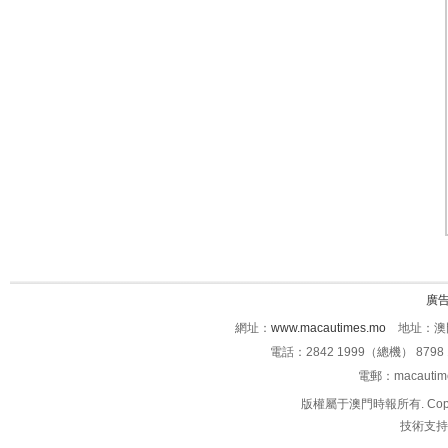
廣
網址：
www.macautimes.mo
地址：澳門
電話：2842 1999（總機） 8798 
電郵：macauti
版權屬于澳門時報所有. Copyright 
技術支持