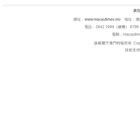
廣
網址：
www.macautimes.mo
地址：澳門
電話：2842 1999（總機） 8798 
電郵：macauti
版權屬于澳門時報所有. Copyright 
技術支持