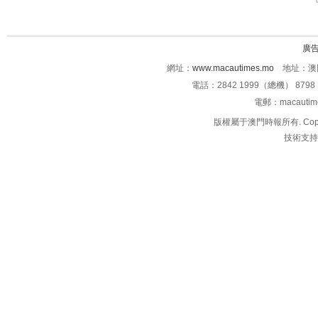
廣
網址：
www.macautimes.mo
地址：澳門
電話：2842 1999（總機） 8798 
電郵：macauti
版權屬于澳門時報所有. Copyright 
技術支持