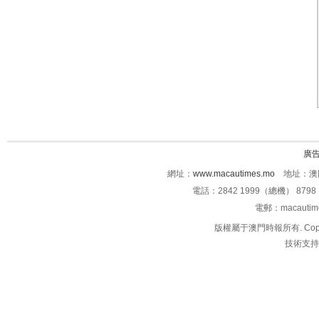
廣
網址：
www.macautimes.mo
地址：澳門
電話：2842 1999（總機） 8798 
電郵：macauti
版權屬于澳門時報所有. Copyright 
技術支持