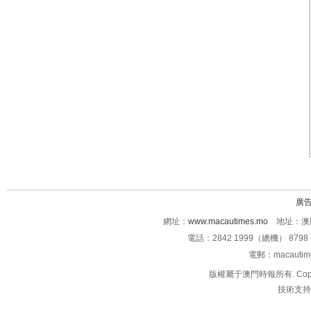
廣
網址：
www.macautimes.mo
地址：澳門
電話：2842 1999（總機） 8798 
電郵：macauti
版權屬于澳門時報所有. Copyright 
技術支持