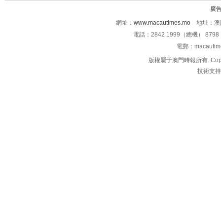
廣
網址：
www.macautimes.mo
地址：澳門
電話：2842 1999（總機） 8798 
電郵：macauti
版權屬于澳門時報所有. Copyright 
技術支持