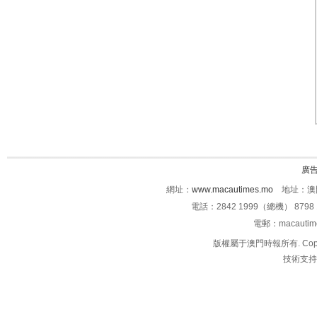
廣
網址：
www.macautimes.mo
地址：澳門
電話：2842 1999（總機） 8798 
電郵：macauti
版權屬于澳門時報所有. Copyright 
技術支持