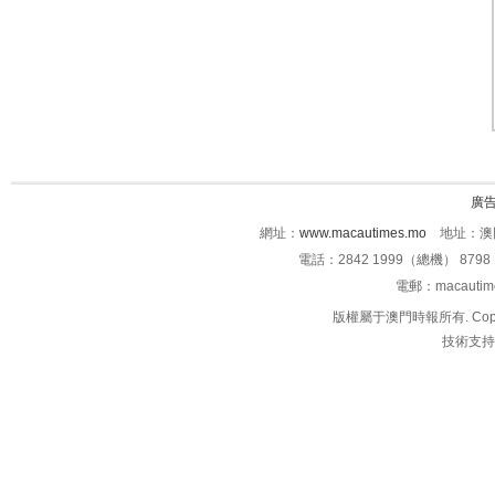
廣
網址：
www.macautimes.mo
地址：澳門
電話：2842 1999（總機） 8798 
電郵：macauti
版權屬于澳門時報所有. Copyright 
技術支持