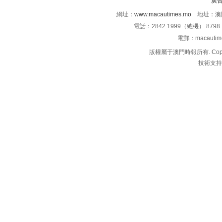
廣
網址：
www.macautimes.mo
地址：澳門
電話：2842 1999（總機） 8798 
電郵：macauti
版權屬于澳門時報所有. Copyright 
技術支持