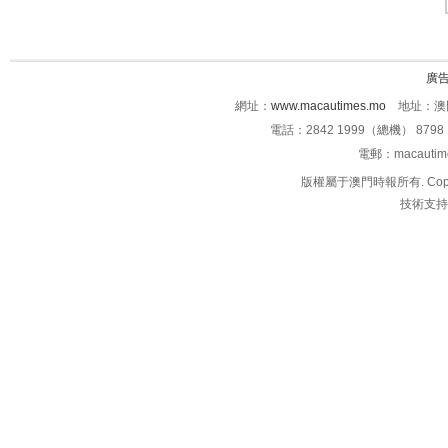
廣
網址：
www.macautimes.mo
地址：澳門
電話：2842 1999（總機） 8798 
電郵：macauti
版權屬于澳門時報所有. Copyright 
技術支持