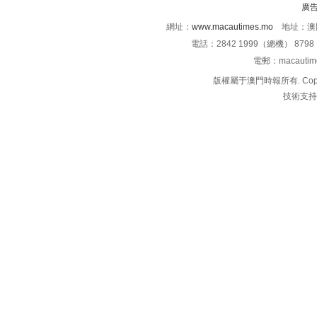
廣
網址：
www.macautimes.mo
地址：澳門
電話：2842 1999（總機） 8798 
電郵：macauti
版權屬于澳門時報所有. Copyright 
技術支持