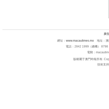
廣
網址：
www.macautimes.mo
地址：澳門
電話：2842 1999（總機） 8798 
電郵：macauti
版權屬于澳門時報所有. Copyright 
技術支持