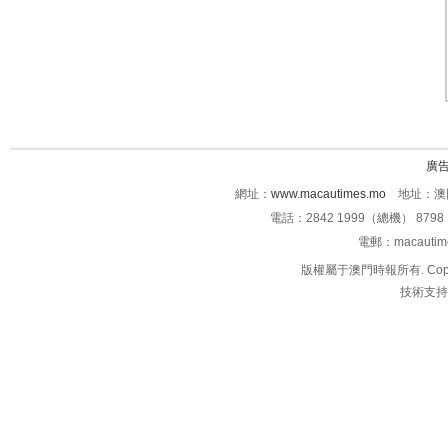
廣
網址：
www.macautimes.mo
地址：澳門
電話：2842 1999（總機） 8798 
電郵：macauti
版權屬于澳門時報所有. Copyright 
技術支持