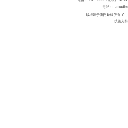
電話：2842 1999（總機） 8798 
電郵：macauti
版權屬于澳門時報所有. Copyright 
技術支持