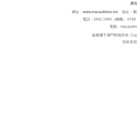
廣
網址：
www.macautimes.mo
地址：澳門
電話：2842 1999（總機） 8798 
電郵：macauti
版權屬于澳門時報所有. Copyright 
技術支持